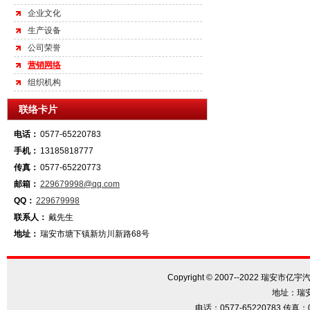
企业文化
生产设备
公司荣誉
营销网络
组织机构
联络卡片
电话：
0577-65220783
手机：
13185818777
传真：
0577-65220773
邮箱：
229679998@qq.com
QQ：
229679998
联系人：
戴先生
地址：
瑞安市塘下镇新坊川新路68号
Copyright © 2007--2022 瑞安市亿宇汽
地址：瑞
电话：0577-65220783 传真：05