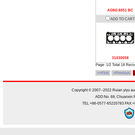
AG9G 6051 BC
ADD TO CART
31430058
Page: 1/2 Total 16 Reco
<<First
<Previous
Copyright © 2007--2022 Ruian yiyu aut
ADD:No. 68, Chuanxin R
TEL:+86-0577-65220783 FAX:+