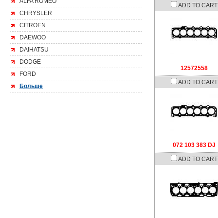
ALFA ROMEO
ADD TO CART
CHRYSLER
CITROEN
DAEWOO
DAIHATSU
DODGE
12572558
FORD
ADD TO CART
Больше
072 103 383 DJ
ADD TO CART