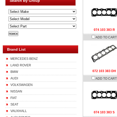
Search By Group
074 103 383 R
ADD TO CART
Brand List
MERCEDES BENZ
LAND ROVER
072 103 383 DH
BMW
AUDI
ADD TO CART
VOLKSWAGEN
NISSAN
FIAT
SEAT
VAUXHALL
074 103 383 S